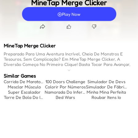
MineTap Merge Clicker
Play Now
MineTap Merge Clicker
Preparado Para Uma Aventura Incrível, Cheia De Monstros E
Tesouros, Sem Complicação? Em MineTap Merge Clicker, A
Diversão Começa No Primeiro Clique! Basta Tocar Para Avançar,
Evoluir E Se Tornar Uma Lenda Neste Mundo Misterioso. Se Você
Busca Free Online Games Para Aqueles Momentos Livres, Essa
Similar Games
Jornada Cativante Vai Prender Sua Atenção. Com Mecânicas
Corrida De Maratona Io
100 Doors Challenge
Simulador De Devs
Simples E Diretas, É Um Dos Melhores Easy Games To Play,
Mesclar Músculo
Colorir Por Números
Simulador De Fábrica De Madeira
Perfeito Tanto Para Novatos Quanto Para Veteranos. Desperte O
Super Escalador
Namorada Do Inferno
Minha Mina Perfeita
Herói Que Há Em Você E Conquiste O Desconhecido De Forma
Torre De Bola Do Inferno
Bed Wars
Roubar Itens Io
Relaxante E Divertida!
Ação Imediata:
Enfrente Zumbis E Monstros Épicos Com Toques
Simples E Rápidos.
Construção Descomplicada:
Crie E Expanda Sua Própria Vila De
Maneira Fácil E Intuitiva.
Mecânicas Fluidas:
Aproveite A Mistura Relaxante De Cliques
Ociosos, Fusões E Criação.
Evolução Clara:
Complete Missões, Suba De Nível E Crie Armas