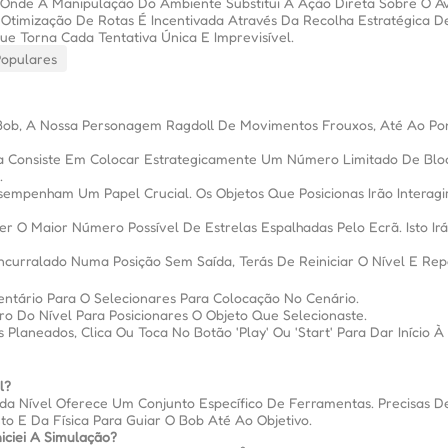
, Onde A Manipulação Do Ambiente Substitui A Ação Direta Sobre O Av
Otimização De Rotas É Incentivada Através Da Recolha Estratégica De
ue Torna Cada Tentativa Única E Imprevisível.
Populares
O Bob, A Nossa Personagem Ragdoll De Movimentos Frouxos, Até Ao P
a Consiste Em Colocar Estrategicamente Um Número Limitado De Bloc
.
sempenham Um Papel Crucial. Os Objetos Que Posicionas Irão Intera
r O Maior Número Possível De Estrelas Espalhadas Pelo Ecrã. Isto Ir
ncurralado Numa Posição Sem Saída, Terás De Reiniciar O Nível E Repo
ntário Para O Selecionares Para Colocação No Cenário.
o Do Nível Para Posicionares O Objeto Que Selecionaste.
Planeados, Clica Ou Toca No Botão 'Play' Ou 'Start' Para Dar Início À
l?
da Nível Oferece Um Conjunto Específico De Ferramentas. Precisas D
o E Da Física Para Guiar O Bob Até Ao Objetivo.
iciei A Simulação?