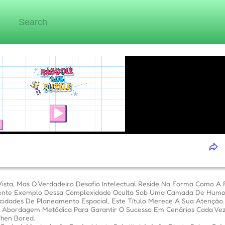
sta, Mas O Verdadeiro Desafio Intelectual Reside Na Forma Como A F
elente Exemplo Dessa Complexidade Oculta Sob Uma Camada De Humor
dades De Planeamento Espacial, Este Título Merece A Sua Atenção.
Abordagem Metódica Para Garantir O Sucesso Em Cenários Cada Vez 
hen Bored.