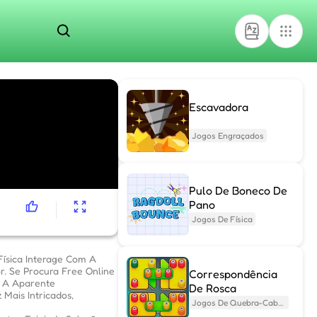
Escavadora
Jogos Engraçados
Pulo De Boneco De
Pano
Jogos De Física
ísica Interage Com A
. Se Procura Free Online
Correspondência
 A Aparente
De Rosca
Mais Intricados,
Jogos De Quebra-Cabeça