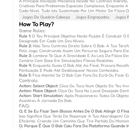
A Principal Inovação Mecânica Reside No Controlo Indireto
Criativas Para Problemas Espaciais Complexos, Enquanto A 
Cada Nível, Tudo Isto Sustentado Por Um Motor De Física Q
Jogos De Quebra-Cabeça
Jogos Engraçados
Jogos 
How To Play?
Game Rules:
Rule 1:
O Teu Principal Objetivo Neste Puzzle É Conduzir 
Designado Em Cada Um Dos Níveis.
Rule 2:
Não Tens Controlo Direto Sobre O Bob. A Tua Taref
Pelo Jogo, Construindo Assim Um Percurso Seguro Para Ele
Rule 3:
Lembra-Te Que A Gravidade E As Leis Da Física De
Cenário Com Base Em Simulações Físicas Realistas.
Rule 4:
Enquanto Guias O Bob Até Ao Final, Procura Recolhe
Pontuação E Pode Até Desbloquear Novos Conteúdos.
Rule 5:
Fica Atento! Se O Bob Cair Fora Do Ecrã Ou Ficar E
Controls:
Action: Select Object:
Clica Ou Toca Num Objeto Do Teu Inve
Action: Place Object:
Clica Ou Toca No Local Desejado Dentr
Action: Start Simulation:
Após Posicionares Todos Os Objetos 
Assistires À Jornada Do Bob.
FAQ:
Q: E Se Eu Ficar Sem Blocos Antes De O Bob Atingir O Fina
Isso Significa Que Terás De Repensar A Tua Abordagem! Ca
Eficiente, Criando Um Caminho Que Tire Partido Do Moment
Q: Porque É Que O Bob Caiu Fora Da Plataforma Quando In