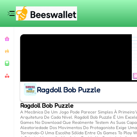
Ragdoll Bob Puzzle
Ragdoll Bob Puzzle
A Mecânica De Um Jogo Pode Parecer Simples À Primeira Vi
Arquitetura De Cada Nível. Ragdoll Bob Puzzle É Um Exc
Games No Download Que Realmente Testem As Suas Capaci
Aleatoriedade Dos Movimentos Do Protagonista Exige Uma 
Tornando-O Uma Escolha Sólida Entre Os Games To Play W